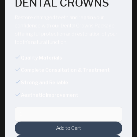
DENTAL CROWNS
Restore damaged teeth and regain your
confidence with our Dental Crowns Package,
offering full protection and restoration of your
tooth’s natural function.
Quality Materials
Complete Consultation & Treatment
Strong and Reliable
Aesthetic Improvement