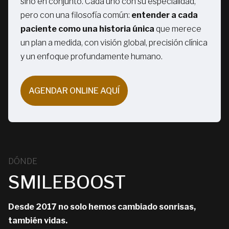
sino en conjunto. Cada uno con su especialidad,
pero con una filosofía común:
entender a cada
paciente como una historia única
que merece
un plan a medida, con visión global, precisión clínica
y un enfoque profundamente humano.
AGENDAR ONLINE AQUÍ
AGENDAR ONLINE AQUÍ
DÓNDE
SMILEBOOST
Desde 2017 no solo hemos cambiado sonrisas,
también vidas.