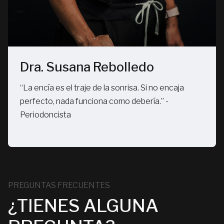
Dra. Susana Rebolledo
“La encía es el traje de la sonrisa. Si no encaja
perfecto, nada funciona como debería.” -
Periodoncista
Slide 3 of 3.
PREGUNTAS FRECUENTES
¿TIENES ALGUNA