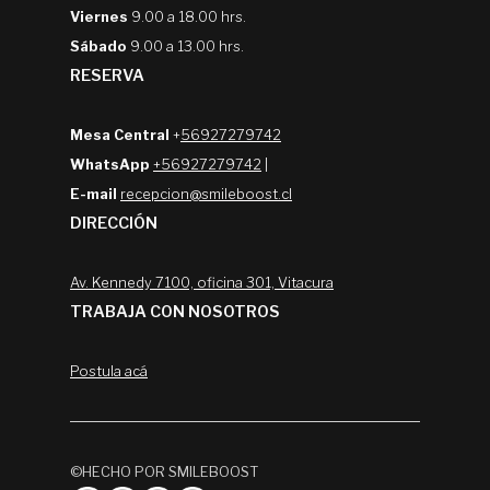
Viernes
9.00 a 18.00 hrs.
Sábado
9.00 a 13.00 hrs.
RESERVA
Mesa Central
+
56927279742
WhatsApp
+56927279742
|
E-mail
recepcion@smileboost.cl
DIRECCIÓN
Av. Kennedy 7100, oficina 301, Vitacura
TRABAJA CON NOSOTROS
Postula acá
©HECHO POR SMILEBOOST